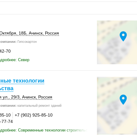
location_on
 Октября,
18Б
,
Ачинск
,
Россия
компании:
Гипсокартон
-42-70
дробнее: Север
ные технологии
ьства
location_on
 ул.
,
29/3
,
Ачинск
,
Россия
компании:
капитальный ремонт зданий
-85-10
+7 (902) 925-85-10
4-77-74
дробнее: Современные технологии строительства