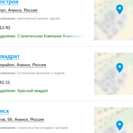
лстрой
location_on
тал
,
Ачинск
,
Россия
компании:
капитальный ремонт зданий
-12-82
одробнее: Строительная Компания Ачинскжилстрой
квадрат
location_on
рорайон
,
Ачинск
,
Россия
компании:
Остекление балконов и лоджий
41-11
дробнее: Красный квадрат
нск
ов, 56
,
Ачинск
,
Россия
location_on
компании:
строительство складов и ангаров