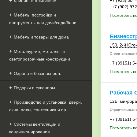
+7 (923) 304
Клининг и альпинизм
+7 (902) 97
Мебель, постройки и
Посмотреть п
инструменты для дачи/сада/бани
Бизнесст
Мебель и товары для дома
, 50
, 2-й Юг
Металлургия, металло- и
Строительные 
светопрозрачные конструкции
+7 (39151) 5
Посмотреть по
Охрана и безопасность
Подарки и сувениры
Рабочая 
12Б
,
микрора
Производство и установка: двери,
окна, полы, сантехника и пр.
Строительные 
+7 (39151) 5
Системы вентиляции и
Посмотреть по
кондиционирования