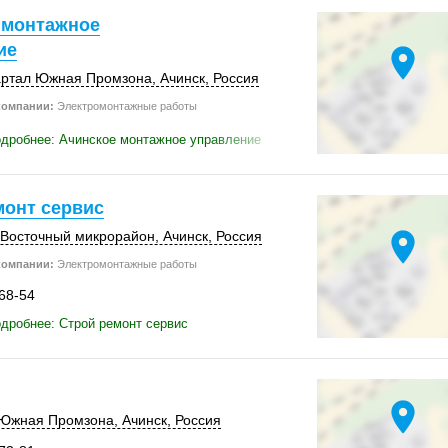
 монтажное
ие
location_on
вартал Южная Промзона,
Ачинск
,
Россия
компании:
Электромонтажные работы
дробнее: Ачинское монтажное управление
монт сервис
location_on
о-Восточный микрорайон,
Ачинск
,
Россия
компании:
Электромонтажные работы
-68-54
дробнее: Строй ремонт сервис
location_on
л Южная Промзона,
Ачинск
,
Россия