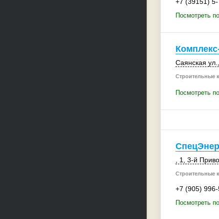
+7 (39151) 5
Посмотреть п
Комплекс
Саянская ул.,
Строительные 
Посмотреть по
СпецЭнер
, 1
, 3-й Прив
Строительные 
+7 (905) 996
Посмотреть п