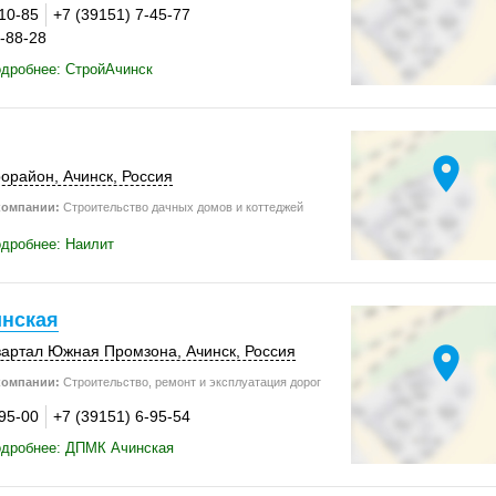
-10-85
+7 (39151) 7-45-77
7-88-28
дробнее: СтройАчинск
location_on
рорайон
,
Ачинск
,
Россия
компании:
Строительство дачных домов и коттеджей
дробнее: Наилит
нская
location_on
квартал Южная Промзона,
Ачинск
,
Россия
компании:
Строительство, ремонт и эксплуатация дорог
-95-00
+7 (39151) 6-95-54
одробнее: ДПМК Ачинская