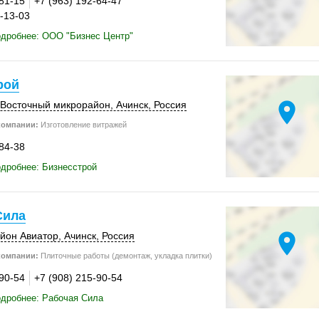
-81-15
+7 (963) 192-64-47
2-13-03
одробнее: ООО "Бизнес Центр"
рой
location_on
о-Восточный микрорайон,
Ачинск
,
Россия
компании:
Изготовление витражей
-84-38
дробнее: Бизнесстрой
Сила
location_on
йон Авиатор
,
Ачинск
,
Россия
компании:
Плиточные работы (демонтаж, укладка плитки)
-90-54
+7 (908) 215-90-54
дробнее: Рабочая Сила