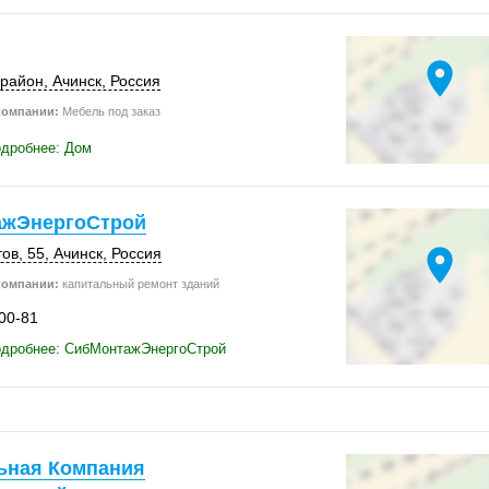
location_on
орайон
,
Ачинск
,
Россия
компании:
Мебель под заказ
одробнее: Дом
жЭнергоСтрой
location_on
ов, 55
,
Ачинск
,
Россия
компании:
капитальный ремонт зданий
-00-81
одробнее: СибМонтажЭнергоСтрой
ьная Компания