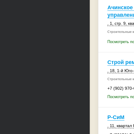
Ачинское
управлен
, 1
,
стр. 9
, к
Строительные 
Посмотреть по
Строй ре
, 18
, 1-й Юг
Строительные 
+7 (902) 970
Посмотреть по
Р-СиМ
, 11
, кварта