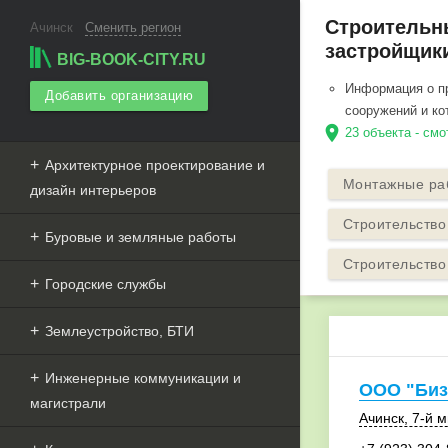
Строительн
Ачинск
Сменить регион
застройщики
BIG-BOOK-CITY.RU
Информация о пр
Добавить организацию
сооружений и ко
location_on
23 объекта - смо
Архитектурное проектирование и
Монтажные ра
дизайн интерьеров
Строительство
Буровые и земляные работы
Строительство
Городские службы
Землеустройство, БТИ
Инженерные коммуникации и
ООО "Биз
магистрали
Ачинск
,
7-й м