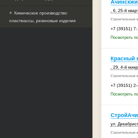
Ачинскжи
, 6
,
25-й квар
Химическое производство:
Строительные 
пластмассы, резиновые изделия
+7 (39151) 7
Посмотреть п
Красный 
, 29
,
4-й мик
Строительные 
+7 (39151) 2-
Посмотреть по
СтройАчи
ул. Декабрист
Строительные 